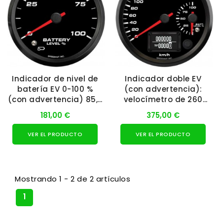
Indicador de nivel de
Indicador doble EV
batería EV 0-100 %
(con advertencia):
(con advertencia) 85,7
velocímetro de 260
mm (AEM)
km/h / nivel de...
181,00 €
375,00 €
VER EL PRODUCTO
VER EL PRODUCTO
Mostrando 1 - 2 de 2 artículos
1