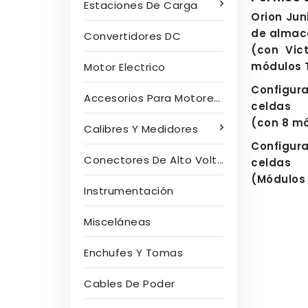
Estaciones De Carga
Orion Juni
de almac
Convertidores DC
(con Vict
módulos 
Motor Electrico
Configur
Accesorios Para Motores Eléctricos
celdas
(con 8 m
Calibres Y Medidores
Configur
Conectores De Alto Voltaje
celdas
(Módulos 
Instrumentación
Misceláneas
Enchufes Y Tomas
Cables De Poder