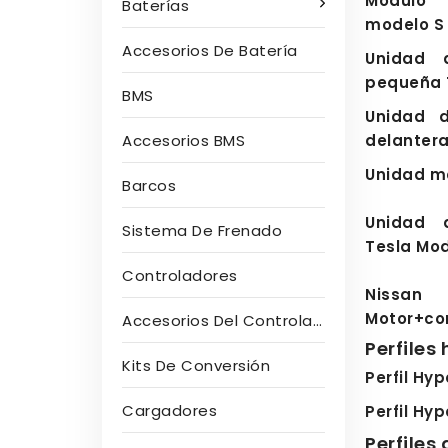
Módulo 
Baterías
modelo S
Accesorios De Batería
Unidad 
pequeña 
BMS
Unidad 
Accesorios BMS
delantera
Unidad mo
Barcos
Unidad 
Sistema De Frenado
Tesla Mod
Controladores
Nissa
Motor+co
Accesorios Del Controlador
Perfiles
Kits De Conversión
Perfil Hyp
Cargadores
Perfil Hyp
Perfiles