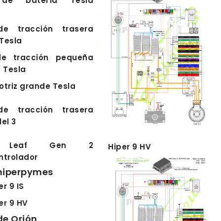
de batería Tesla
de tracción trasera
Tesla
de tracción pequeña
 Tesla
triz grande Tesla
de tracción trasera
el 3
n Leaf Gen 2
Hiper 9 HV
ntrolador
 hiperpymes
er 9 IS
er 9 HV
 de Orión