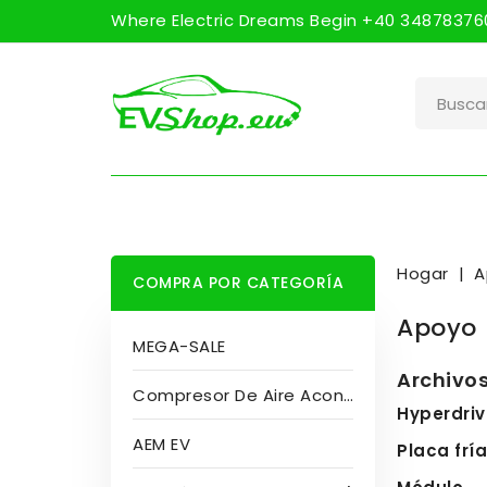
Where Electric Dreams Begin +40 348783760
Hogar
A
COMPRA POR CATEGORÍA
Apoyo
MEGA-SALE
Archivo
Compresor De Aire Acondicionado
Hyperdriv
AEM EV
Placa frí