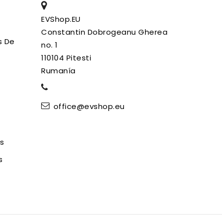
EVShop.EU
Constantin Dobrogeanu Gherea
s De
no. 1
110104 Pitesti
Rumanía
office@evshop.eu
es
s