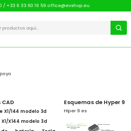
 / +33 6 33 60 16 59 office@evshop.eu
poyo
s CAD
Esquemas de Hyper 9
Hiper 9 es
e X1/144 modelo 3d
a X1/X144 modelo 3d