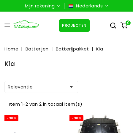
Mijn rekening
Nederlands
0
PROJECTEN
Home
Batterijen
Batterijpakket
Kia
Kia

Relevantie
Item 1-2 van 2 in totaal item(s)
-30%
-30%