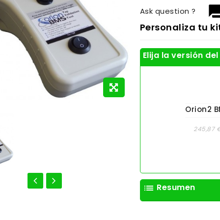
question_
Ask question ?
Personaliza tu ki
Elija la versión de
Orion2 
245,87 
Resumen
list