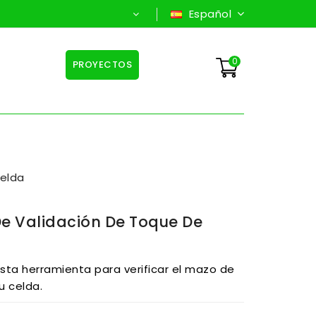
Español
0
PROYECTOS
celda
e Validación De Toque De
sta herramienta para verificar el mazo de
u celda.