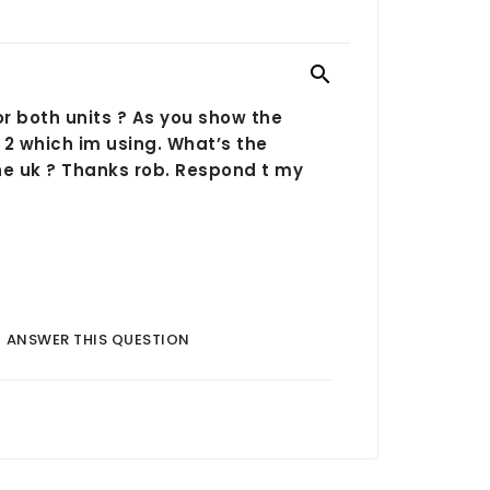

for both units ? As you show the
 2 which im using. What’s the
the uk ? Thanks rob. Respond t my
ANSWER THIS QUESTION