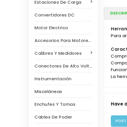
Estaciones De Carga
DESCRI
Convertidores DC
Motor Electrico
Herram
Para ar
Accesorios Para Motores Eléctricos
Caract
Calibres Y Medidores
Compru
Compat
Conectores De Alto Voltaje
Funcion
La her
Instrumentación
Misceláneas
Have d
Enchufes Y Tomas
Cables De Poder
POST