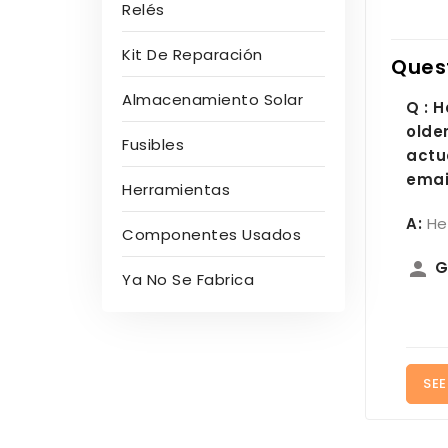
Relés
Kit De Reparación
Ques
Almacenamiento Solar
Q : H
olde
Fusibles
actu
emai
Herramientas
A:
He
Componentes Usados
person
G
Ya No Se Fabrica
SEE