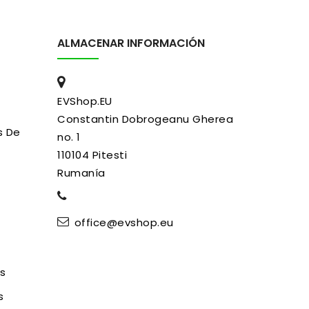
ALMACENAR INFORMACIÓN
EVShop.EU
Constantin Dobrogeanu Gherea
s De
no. 1
110104 Pitesti
Rumanía
office@evshop.eu
es
s