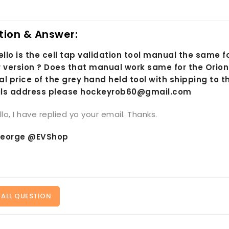
tion & Answer:
ello is the cell tap validation tool manual the same 
r version ? Does that manual work same for the Orion
al price of the grey hand held tool with shipping to 
ls address please hockeyrob60@gmail.com
llo, I have replied yo your email. Thanks.
eorge @EVShop
 ALL QUESTION