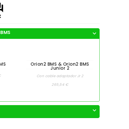
answer
t
l BMS
expand_more
BMS
Orion2 BMS & Orion2 BMS
Junior 2
€
Con cable adaptador Jr 2
265,54 €
expand_more