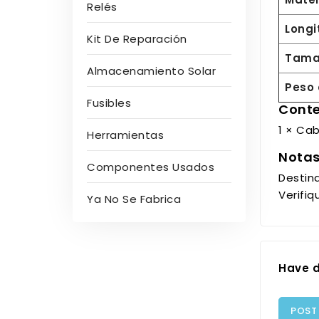
Relés
Longi
Kit De Reparación
Tama
Almacenamiento Solar
Peso 
Fusibles
Conte
1 × Cab
Herramientas
Nota
Componentes Usados
Destina
Verifiq
Ya No Se Fabrica
Have d
POST