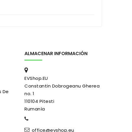
ALMACENAR INFORMACIÓN
EVShop.EU
Constantin Dobrogeanu Gherea
s De
no. 1
110104 Pitesti
Rumanía
office@evshop.eu