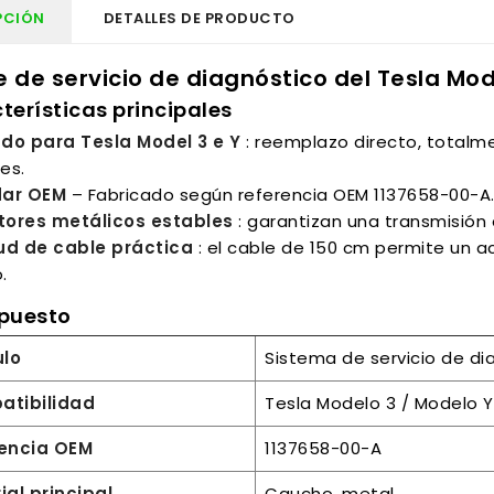
PCIÓN
DETALLES DE PRODUCTO
 de servicio de diagnóstico del Tesla Mo
terísticas principales
do para Tesla Model 3 e Y
: reemplazo directo, totalm
les.
dar OEM
– Fabricado según referencia OEM 1137658-00-A
ores metálicos estables
: garantizan una transmisión 
ud de cable práctica
: el cable de 150 cm permite un 
.
puesto
ulo
Sistema de servicio de di
tibilidad
Tesla Modelo 3 / Modelo Y
encia OEM
1137658-00-A
ial principal
Caucho, metal