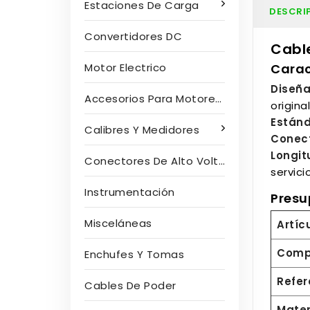
Estaciones De Carga
DESCRI
Convertidores DC
Cable
Carac
Motor Electrico
Diseña
Accesorios Para Motores Eléctricos
origina
Están
Calibres Y Medidores
Conect
Longit
Conectores De Alto Voltaje
servicio
Instrumentación
Presu
Misceláneas
Artíc
Compa
Enchufes Y Tomas
Refer
Cables De Poder
Mater