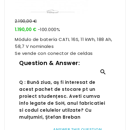
2.190,00 €
1.190,00 €
-100.000%
Módulo de batería CATL 16S, 11 kWh, 188 Ah,
58,7 V nominales
Se vende con conector de celdas
Question & Answer:

Q : Bună ziua, aș fi interesat de
acest pachet de stocare pt un
proiect studențesc. Aveti cumva
info legate de SoH, anul fabricatiei
si codul celulelor utilzate? Cu
mulțumiri, Ștefan Breban
ANSWER THIS QUESTION