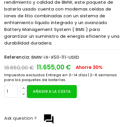
rendimiento y calidad de BMW, este paquete de
batería usado cuenta con modernas celdas de
iones de litio combinadas con un sistema de
enfriamiento líquido integrado y un avanzado
Battery Management System ( BMS ) para
garantizar un suministro de energía eficiente y una
durabilidad duradera.
Referencia:
BMW-iX-X50-111-USED
11.655,00 €
16.650,00 €
Ahorre 30%
Impuestos excluidos
Entrega en 3–14 días | 2–6 semanas
para los paquetes de baterías.
AÑADIR A LA CESTA
question_answer
Ask question ?