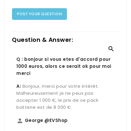
POST YOUR QUESTION
Question & Answer:

Q : bonjour si vous etes d'accord pour
1000 euros, alors ce serait ok pour moi
merci
A:
Bonjour, merci pour votre intérêt.
Malheureusement je ne peux pas
accepter 1 000 €, le prix de ce pack
batterie est de 8 000 €.
person
George @EVShop