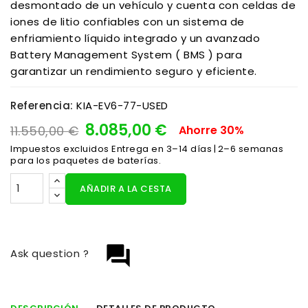
desmontado de un vehículo y cuenta con celdas de
iones de litio confiables con un sistema de
enfriamiento líquido integrado y un avanzado
Battery Management System ( BMS ) para
garantizar un rendimiento seguro y eficiente.
Referencia:
KIA-EV6-77-USED
8.085,00 €
11.550,00 €
Ahorre 30%
Impuestos excluidos
Entrega en 3–14 días | 2–6 semanas
para los paquetes de baterías.
AÑADIR A LA CESTA
question_answer
Ask question ?