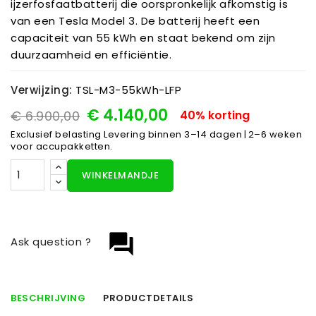
ijzerfosfaatbatterij die oorspronkelijk afkomstig is
van een Tesla Model 3. De batterij heeft een
capaciteit van 55 kWh en staat bekend om zijn
duurzaamheid en efficiëntie.
Verwijzing:
TSL-M3-55kWh-LFP
€ 4.140,00
€ 6.900,00
40% korting
Exclusief belasting
Levering binnen 3–14 dagen | 2–6 weken
voor accupakketten.
WINKELMANDJE
question_answer
Ask question ?
BESCHRIJVING
PRODUCTDETAILS