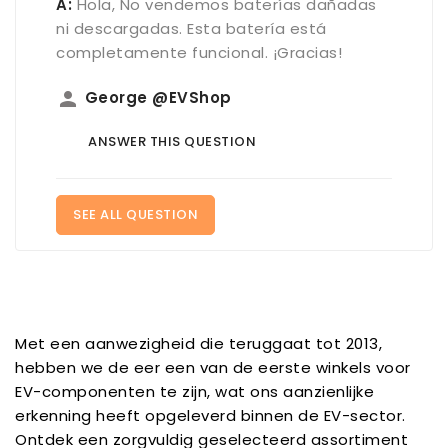
A:
Hola, No vendemos baterías dañadas
ni descargadas. Esta batería está
completamente funcional. ¡Gracias!
person
George @EVShop
ANSWER THIS QUESTION
SEE ALL QUESTION
Met een aanwezigheid die teruggaat tot 2013,
hebben we de eer een van de eerste winkels voor
EV-componenten te zijn, wat ons aanzienlijke
erkenning heeft opgeleverd binnen de EV-sector.
Ontdek een zorgvuldig geselecteerd assortiment