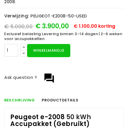
2008.
Verwijzing:
PEUGEOT-E2008-50-USED
€ 3.900,00
€ 5.000,00
€ 1.100,00 korting
Exclusief belasting
Levering binnen 3–14 dagen | 2–6 weken
voor accupakketten.
WINKELMANDJE
question_answer
Ask question ?
BESCHRIJVING
PRODUCTDETAILS
Peugeot e-2008
50 kWh
Accupakket (Gebruikt)