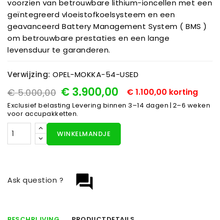
voorzien van betrouwbare lithium-ioncellen met een
geïntegreerd vloeistofkoelsysteem en een
geavanceerd Battery Management System ( BMS )
om betrouwbare prestaties en een lange
levensduur te garanderen.
Verwijzing:
OPEL-MOKKA-54-USED
€ 3.900,00
€ 5.000,00
€ 1.100,00 korting
Exclusief belasting
Levering binnen 3–14 dagen | 2–6 weken
voor accupakketten.
WINKELMANDJE
question_answer
Ask question ?
BESCHRIJVING
PRODUCTDETAILS