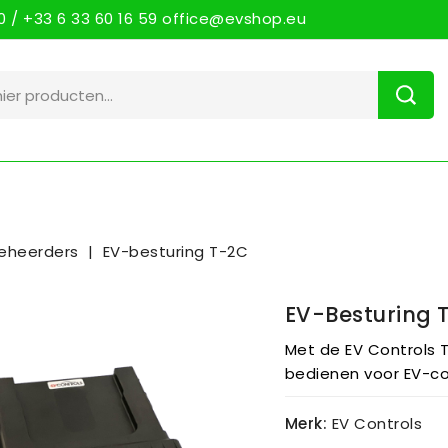
 / +33 6 33 60 16 59 office@evshop.eu
eheerders
EV-besturing T-2C
EV-Besturing 
Met de EV Controls 
bedienen voor EV-co
Merk:
EV Controls