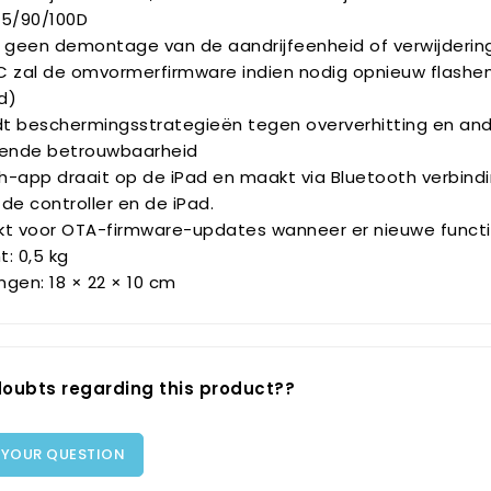
85/90/100D
t geen demontage van de aandrijfeenheid of verwijdering
C zal de omvormerfirmware indien nodig opnieuw flashen
d)
t beschermingsstrategieën tegen oververhitting en and
kende betrouwbaarheid
h-app draait op de iPad en maakt via Bluetooth verbindi
de controller en de iPad.
kt voor OTA-firmware-updates wanneer er nieuwe func
: 0,5 kg
gen: 18 × 22 × 10 cm
oubts regarding this product??
 YOUR QUESTION