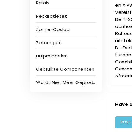
Relais
en X P
Vereis
Reparatieset
De T-2
eenhei
Zonne-Opslag
Behoud
uitste
Zekeringen
De Das
tussen 
Hulpmiddelen
Geschi
Gewicht
Gebruikte Componenten
Afmetin
Wordt Niet Meer Geproduceerd
Have d
POST