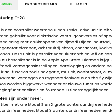
IJVING
PRODUCTDETAILS
BIJLAGEN
turing T-2C
is een controller waarmee u een Tesla- drive unit in elk v
rden gebruikt voor elektrische voertuigconversies of sp
bediening met drukknoppen van rijmodi (rijden, neutraal,
generatielampen, achteruitrijlichten, contactors, koelven
ienen. Deze unit is geschikt voor Bluetooth en wifi en 
e nu beschikbaar is in de Apple App Store. Hiermee krij
jfmodi, vermogensinstellingen, datalogging en andere b
iPad-functies zoals navigatie, muziek, webbrowser, e-mai
maximaal vermogen en regeneratieniveaus on the fly wijz
oos worden bijgewerkt wanneer er nieuwe functies wor
ggingfunctionaliteit en foutcode-uitleesmogelijkheden.
len zijn onder meer
:
ibel met alle Model S en X grote achteraandrijfeenheden
aandrijfeenheden, Model 3 achteraandrijfeenheden en du