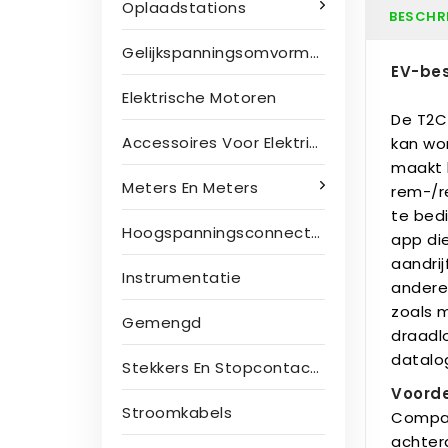
Oplaadstations
BESCHR
Gelijkspanningsomvormers
EV-bes
Elektrische Motoren
De T2C 
Accessoires Voor Elektrische Motoren
kan wo
maakt 
Meters En Meters
rem-/re
te bed
Hoogspanningsconnectoren
app di
aandri
Instrumentatie
andere 
zoals 
Gemengd
draadl
datalo
Stekkers En Stopcontacten
Voorde
Stroomkabels
Compat
achter