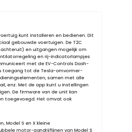
oertuig kunt installeren en bedienen. Dit
eciaal gebouwde voertuigen. De T2C
 achteruit) en uitgangen mogelijk om
tilatorregeling en rij-indicatorlampjes
communiceert met de EV-Controls Dash-
gt u toegang tot de Tesla-omvormer-
edieningselementen, samen met alle
l, enz. Met de app kunt u instellingen
igen. De firmware van de unit kan
den toegevoegd. Het omvat ook
, Model S en X kleine
bbele motor-aandrijflijnen van Model S