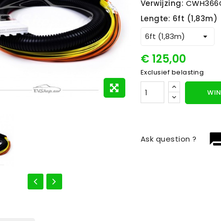
Verwijzing:
CWH366
Lengte: 6ft (1,83m)
€ 125,00
Exclusief belasting
WIN
question_
Ask question ?