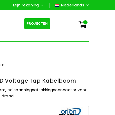
Mijn rekening
Nederlands
0
PROJECTEN
oom
LD Voltage Tap Kabelboom
om, celspanningsaftakkingsconnector voor
ft draad