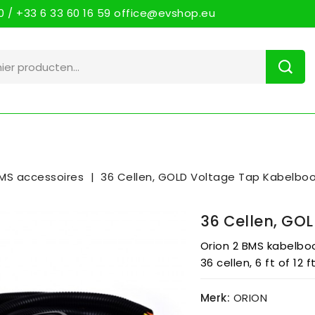
 / +33 6 33 60 16 59 office@evshop.eu
MS accessoires
36 Cellen, GOLD Voltage Tap Kabelb
36 Cellen, GO
Orion 2 BMS kabelbo
36 cellen, 6 ft of 12 
Merk:
ORION