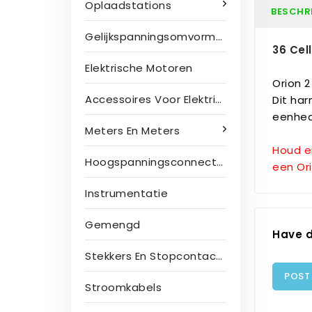
Oplaadstations
BESCHR
Gelijkspanningsomvormers
36 Cel
Elektrische Motoren
Orion 2
Accessoires Voor Elektrische Motoren
Dit ha
eenhed
Meters En Meters
Houd e
Hoogspanningsconnectoren
een Or
Instrumentatie
Gemengd
Have d
Stekkers En Stopcontacten
POST
Stroomkabels