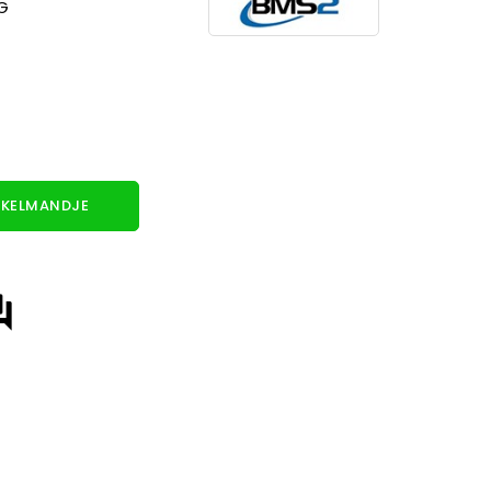
G
KELMANDJE
answer