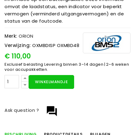
omvat de laadstatus, een indicator voor beperkt
vermogen (verminderd uitgangsvermogen) en de
status van de foutcode.
Merk:
ORION
Verwijzing:
OXMBDISP OXMBD48
€ 110,00
Exclusief belasting
Levering binnen 3–14 dagen | 2–6 weken
voor accupakketten.
WINKELMANDJE
question_answer
Ask question ?
BESCHRIJVING
PRODUCTDETAILS
BIJLAGEN