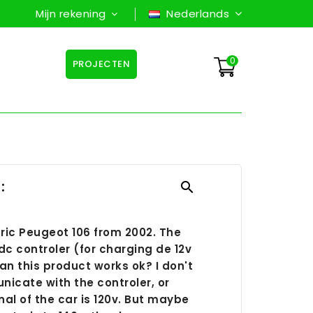
Mijn rekening
Nederlands
0
PROJECTEN
:

ctric Peugeot 106 from 2002. The
dc controler (for charging de 12v
an this product works ok? I don't
nicate with the controler, or
nal of the car is 120v. But maybe