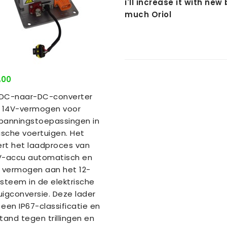
i'll increase it with new
much Oriol
,00
DC-naar-DC-converter
t 14V-vermogen voor
panningstoepassingen in
rische voertuigen. Het
rt het laadproces van
V-accu automatisch en
t vermogen aan het 12-
ysteem in de elektrische
uigconversie. Deze lader
 een IP67-classificatie en
tand tegen trillingen en