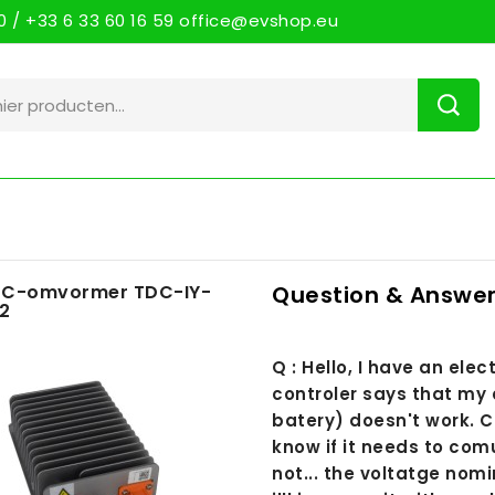
 / +33 6 33 60 16 59 office@evshop.eu
C-omvormer TDC-IY-
Question & Answer
2
Q : Hello, I have an ele
controler says that my 
batery) doesn't work. C
know if it needs to comu
not... the voltatge nomi