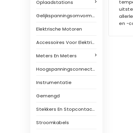
tempe
Oplaadstations
uitst
Gelijkspanningsomvormers
allerl
en -c
Elektrische Motoren
Accessoires Voor Elektrische Motoren
Meters En Meters
Hoogspanningsconnectoren
Instrumentatie
Gemengd
Stekkers En Stopcontacten
Stroomkabels