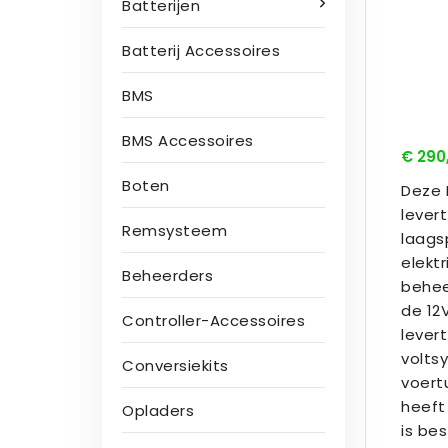
Batterijen
Batterij Accessoires
BMS
BMS Accessoires
€ 290
Boten
Deze 
lever
Remsysteem
laags
elekt
Beheerders
behee
de 12
Controller-Accessoires
lever
volts
Conversiekits
voert
heeft
Opladers
is bes