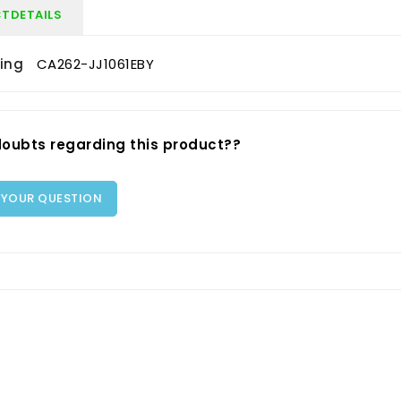
TDETAILS
zing
CA262-JJ1061EBY
oubts regarding this product??
 YOUR QUESTION