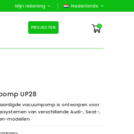
Mijn rekening
Nederlands
0
PROJECTEN
mpomp UP28
rvaardigde vacuümpomp is ontworpen voor
ssystemen van verschillende Audi-, Seat-,
en-modellen
1061EBY