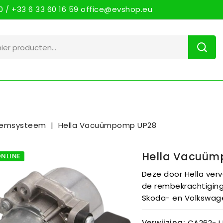
 / +33 6 33 60 16 59 office@evshop.eu
emsysteem
Hella Vacuümpomp UP28
Hella Vacuü
ONLINE
Deze door Hella ve
de rembekrachtiging
Skoda- en Volkswag
Verwijzing:
CA262-JJ