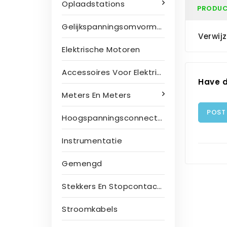
Oplaadstations
PRODUC
Gelijkspanningsomvormers
Verwij
Elektrische Motoren
Accessoires Voor Elektrische Motoren
Have d
Meters En Meters
POST
Hoogspanningsconnectoren
Instrumentatie
Gemengd
Stekkers En Stopcontacten
Stroomkabels