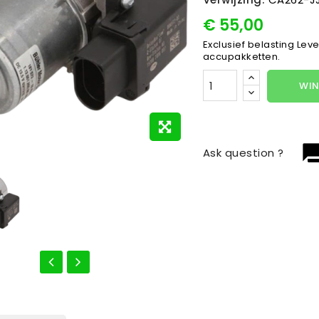
€ 55,00
Exclusief belasting
Leve
accupakketten.
WIN
question_
Ask question ?