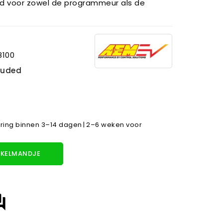
heid voor zowel de programmeur als de
8100
cluded
ring binnen 3–14 dagen | 2–6 weken voor
KELMANDJE
answer