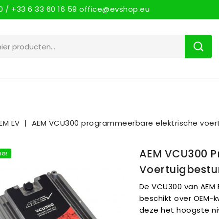
 / +33 6 33 60 16 59 office@evshop.eu
EM EV
AEM VCU300 programmeerbare elektrische voer
AEM VCU300 P
NG!
Voertuigbestu
De VCU300 van AEM 
beschikt over OEM-k
deze het hoogste n