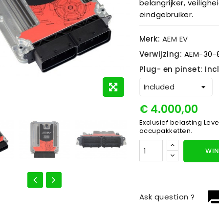
belangrijker, veilig
eindgebruiker.
Merk:
AEM EV
Verwijzing:
AEM-30-
Plug- en pinset: In
€ 4.000,00
Exclusief belasting
Leve
accupakketten.
WIN
question_
Ask question ?