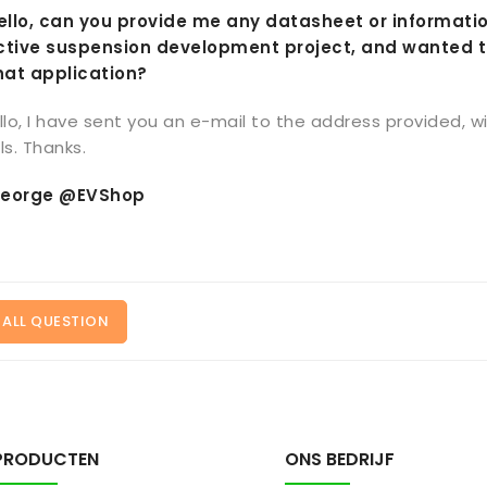
Hello, can you provide me any datasheet or informatio
ctive suspension development project, and wanted to
that application?
llo, I have sent you an e-mail to the address provided, w
ls. Thanks.
eorge @EVShop
 ALL QUESTION
PRODUCTEN
ONS BEDRIJF