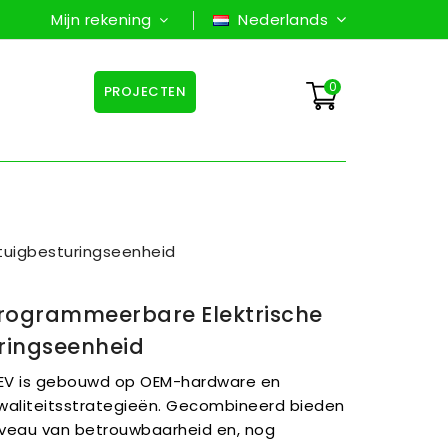
Mijn rekening
Nederlands
0
PROJECTEN
tuigbesturingseenheid
rogrammeerbare Elektrische
ringseenheid
EV is gebouwd op OEM-hardware en
waliteitsstrategieën. Gecombineerd bieden
iveau van betrouwbaarheid en, nog