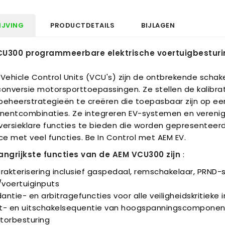
IJVING
PRODUCTDETAILS
BIJLAGEN
U300 programmeerbare elektrische voertuigbestur
 Vehicle Control Units (VCU's) zijn de ontbrekende scha
conversie motorsporttoepassingen. Ze stellen de kalibr
beheerstrategieën te creëren die toepasbaar zijn op e
entcombinaties. Ze integreren EV-systemen en verenig
versieklare functies te bieden die worden gepresentee
ce met veel functies. Be In Control met AEM EV.
angrijkste functies van de AEM VCU300 zijn
:
arakterisering inclusief gaspedaal, remschakelaar, PRND
/voertuiginputs
ntie- en arbitragefuncties voor alle veiligheidskritieke
t- en uitschakelsequentie van hoogspanningscomponenten
torbesturing