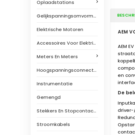
Oplaadstations
BESCHR
Gelijkspanningsomvormers
Elektrische Motoren
AEM VC
Accessoires Voor Elektrische Motoren
AEM EV
straat
Meters En Meters
koppel
compon
Hoogspanningsconnectoren
en con
interfa
Instrumentatie
De bel
Gemengd
Inputk
driver-
Stekkers En Stopcontacten
Redunda
Stroomkabels
Opstar
contac