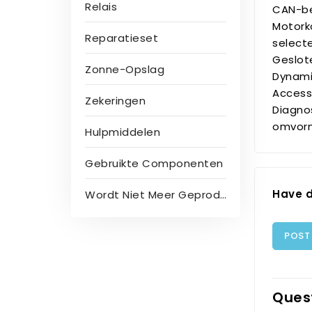
Relais
CAN-be
Motork
Reparatieset
select
Geslot
Zonne-Opslag
Dynami
Access
Zekeringen
Diagnos
omvorm
Hulpmiddelen
Gebruikte Componenten
Have d
Wordt Niet Meer Geproduceerd
POST
Ques