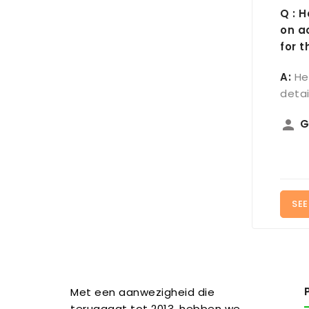
Q : 
on a
for 
A:
He
detai
person
G
SEE
Met een aanwezigheid die
teruggaat tot 2013, hebben we