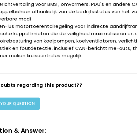
richtvertaling voor BMS , omvormers, PDU's en andere 
oppelbeheer afhankelijk van de bedrijfsstatus van het v
eerbare modi
en-lus motortoerentalregeling voor indirecte aandrijftr
sche koppellimieten die de veiligheid maximaliseren en 
oirebesturing van koelpompen, koelventilatoren, verlich
tiek en foutdetectie, inclusief CAN-berichttime-outs, t
er maken kruiscontroles mogelijk
oubts regarding this product??
 YOUR QUESTION
tion & Answer: