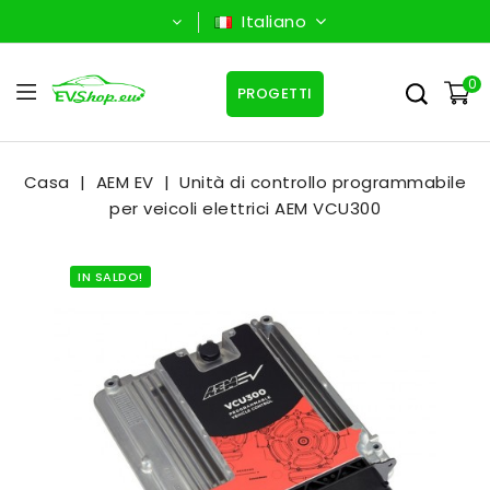
Italiano
0
PROGETTI
Casa
AEM EV
Unità di controllo programmabile
per veicoli elettrici AEM VCU300
IN SALDO!