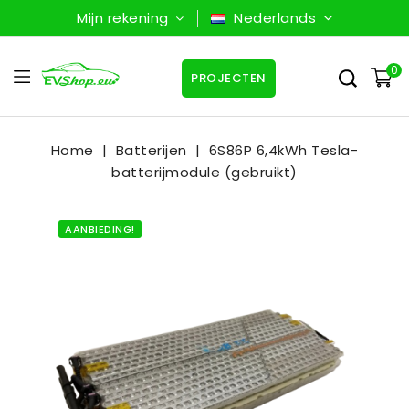
Mijn rekening
Nederlands
0
PROJECTEN
Home
Batterijen
6S86P 6,4kWh Tesla-
batterijmodule (gebruikt)
AANBIEDING!