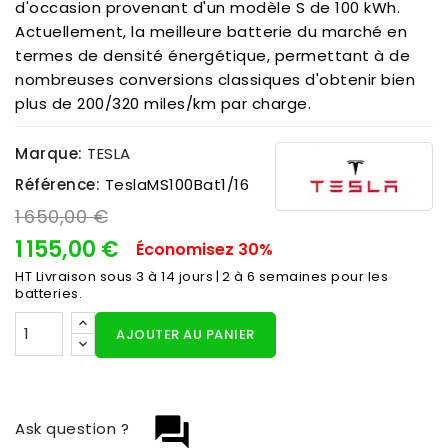
d'occasion provenant d'un modèle S de 100 kWh.
Actuellement, la meilleure batterie du marché en
termes de densité énergétique, permettant à de
nombreuses conversions classiques d'obtenir bien
plus de 200/320 miles/km par charge.
Marque:
TESLA
Référence:
TeslaMS100Bat1/16
1 650,00 €
1 155,00 €
Économisez 30%
HT
Livraison sous 3 à 14 jours | 2 à 6 semaines pour les
batteries.
AJOUTER AU PANIER
question_answer
Ask question ?