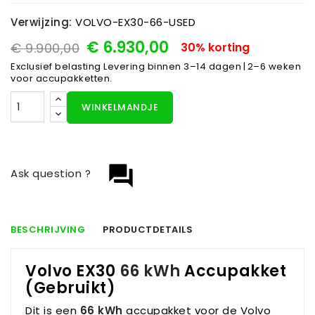
Verwijzing:
VOLVO-EX30-66-USED
€ 6.930,00
€ 9.900,00
30% korting
Exclusief belasting
Levering binnen 3–14 dagen | 2–6 weken
voor accupakketten.
WINKELMANDJE
question_answer
Ask question ?
BESCHRIJVING
PRODUCTDETAILS
Volvo EX30
66 kWh
Accupakket
(Gebruikt)
Dit is een
66 kWh
accupakket voor de Volvo