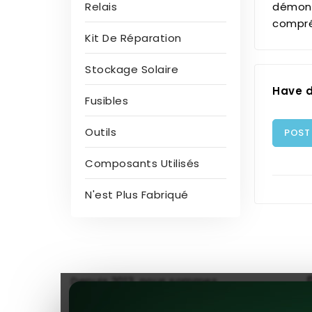
démonté
Relais
compré
Kit De Réparation
Stockage Solaire
Have d
Fusibles
Outils
POST
Composants Utilisés
N'est Plus Fabriqué
Depuis 2013, nous sommes
reconnus comme l'un des