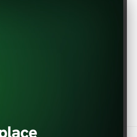
EVShop.EU
Constantin Dobrogeanu Gherea
no. 1
110104 Pitesti
Roumanie
+40 348783760 / +33 6 33 60 16
59
office@evshop.eu