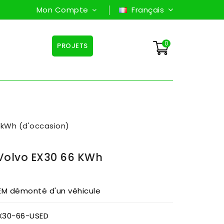
Mon Compte
Français
0
PROJETS
 kWh (d'occasion)
 Volvo EX30 66 KWh
EM démonté d'un véhicule
X30-66-USED