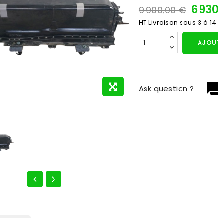
6 93
9 900,00 €
HT
Livraison sous 3 à 14
AJOUT
question_
Ask question ?