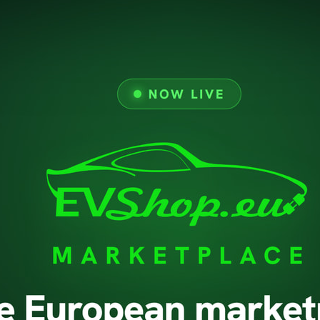
Promotions
Livraison
Nouveaux Produits
Mention Légale
Conditions Générales
D'utilisation
À Propos De Nous
Paiement Sécurisé
RGPD
Support Technique
Politique De Retour
Contactez-Nous
© 2026 - evshop.eu Tous droits réservés.