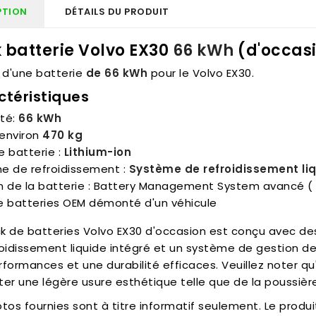
PTION
DÉTAILS DU PRODUIT
 batterie Volvo EX30
66 kWh
(d'occas
it d'une batterie
de 66 kWh
pour le Volvo EX30.
ctéristiques
té:
66 kWh
 environ
470 kg
e batterie :
Lithium-ion
e de refroidissement :
Système de refroidissement li
n de la batterie : Battery Management System avancé (
e batteries OEM démonté d'un véhicule
 de batteries Volvo EX30 d'occasion est conçu avec des 
roidissement liquide intégré et un système de gestion d
formances et une durabilité efficaces. Veuillez noter qu'
er une légère usure esthétique telle que de la poussière 
tos fournies sont à titre informatif seulement. Le produit 