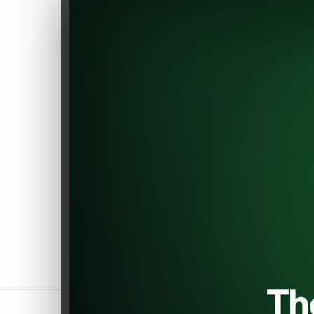
magasins pionniers proposant
des composants pour
véhicules électriques. Explorez
une gamme soigneusement
sélectionnée des meilleurs
produits pour rendre votre
voiture électrique toujours plus
performante et efficiente.
Rejoignez-nous pour stimuler
l’innovation tout en préservant
l’environnement. Améliorez
votre voiture en toute
confiance avec EVShop.eu