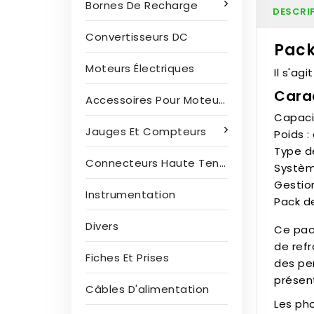
Bornes De Recharge
DESCRI
Convertisseurs DC
Pack
Moteurs Électriques
Il s'ag
Cara
Accessoires Pour Moteurs Électriques
Capaci
Jauges Et Compteurs
Poids :
Type d
Connecteurs Haute Tension
Systèm
Gestio
Instrumentation
Pack d
Divers
Ce pack
de ref
Fiches Et Prises
des per
présent
Câbles D'alimentation
Les pho