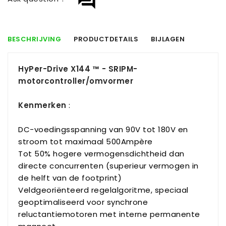
question_answer
BESCHRIJVING
PRODUCTDETAILS
BIJLAGEN
HyPer-Drive X144 ™ - SRIPM-
motorcontroller/omvormer
Kenmerken
:
DC-voedingsspanning van 90V tot 180V en
stroom tot maximaal 500Ampère
Tot 50% hogere vermogensdichtheid dan
directe concurrenten (superieur vermogen in
de helft van de footprint)
Veldgeoriënteerd regelalgoritme, speciaal
geoptimaliseerd voor synchrone
reluctantiemotoren met interne permanente