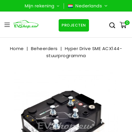
Mijn rekening
Nederlands
0
PROJECTEN
Home
Beheerders
Hyper Drive SME ACX144-
stuurprogramma