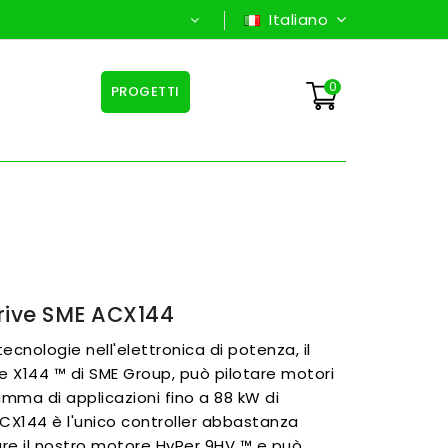
Italiano
0
PROGETTI
rive SME ACX144
ecnologie nell'elettronica di potenza, il
ve X144 ™ di SME Group, può pilotare motori
mma di applicazioni fino a 88 kW di
ACX144 è l'unico controller abbastanza
tare il nostro motore HyPer 9HV ™ e può