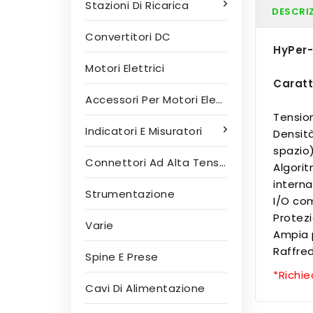
Stazioni Di Ricarica
DESCRI
Convertitori DC
HyPer-
Motori Elettrici
Caratt
Accessori Per Motori Elettrici
Tensio
Indicatori E Misuratori
Densità
spazio
Connettori Ad Alta Tensione
Algorit
intern
Strumentazione
I/O co
Protezi
Varie
Ampia 
Raffre
Spine E Prese
*Richie
Cavi Di Alimentazione