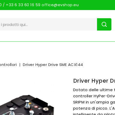
 / +33 6 33 60 16 59 office@evshop.eu
ntrollori
Driver Hyper Drive SME ACX144
Driver Hyper D
Dotato delle ultime t
controller HyPer-Dri
SRIPM in un'ampia ga
potenza di picco. L'
intelligente da pilo