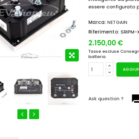
essere configurato p
Marca:
NETGAIN
Riferimento:
SRIPM-
2.150,00 €
Tasse escluse
Consegna
batteria.
AGGIUN
question_
Ask question ?