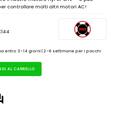
er controllare molti altri motori AC!
X144
 entro 3–14 giorni | 2–6 settimane per i pacchi
GI AL CARRELLO
answer