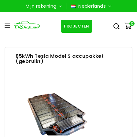
Mijn rekening
Nederlands
0
PROJECTEN
85kWh Tesla Model S accupakket
(gebruikt)