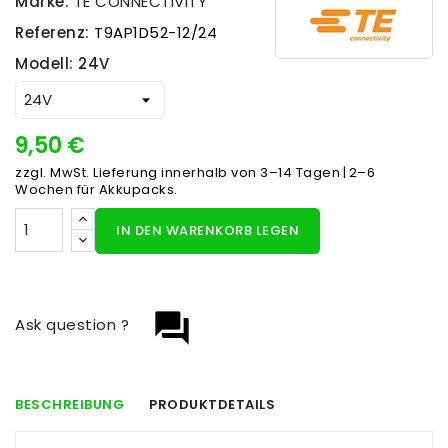
Marke:
TE CONNECTIVITY
Referenz:
T9AP1D52-12/24
Modell: 24V
9,50 €
zzgl. MwSt.
Lieferung innerhalb von 3–14 Tagen | 2–6
Wochen für Akkupacks.
IN DEN WARENKORB LEGEN
question_answer
Ask question ?
BESCHREIBUNG
PRODUKTDETAILS