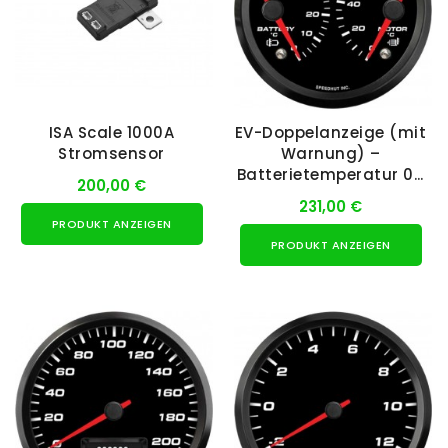
ISA Scale 1000A
EV-Doppelanzeige (mit
Stromsensor
Warnung) –
Batterietemperatur 0–
200,00 €
50 °C /
231,00 €
Motortemperatur...
PRODUKT ANZEIGEN
PRODUKT ANZEIGEN