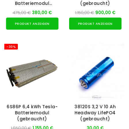
Batteriemodul
(gebraucht)
(gebraucht)
475,00 €
380,00 €
1.150,00 €
900,00 €
PRODUKT ANZEIGEN
PRODUKT ANZEIGEN
-30%
6S86P 6,4 kWh Tesla-
38120S 3,2 V 10 Ah
Batteriemodul
Headway LifePO4
(gebraucht)
(gebraucht)
1.650,00 €
1.155,00 €
30,00 €