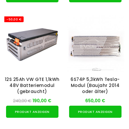
-50,00 €
12S 25Ah VW GTE 1,1kWh
6S74P 5,3kWh Tesla-
48V Batteriemodul
Modul (Baujahr 2014
(gebraucht)
oder älter)
240,00 €
190,00 €
650,00 €
PRODUKT ANZEIGEN
PRODUKT ANZEIGEN