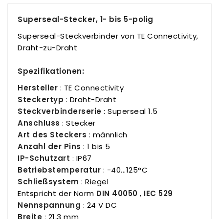
Superseal-Stecker, 1- bis 5-polig
Superseal-Steckverbinder von TE Connectivity,
Draht-zu-Draht
Spezifikationen:
Hersteller
: TE Connectivity
Steckertyp
: Draht-Draht
Steckverbinderserie
: Superseal 1.5
Anschluss
: Stecker
Art des Steckers
: männlich
Anzahl der Pins
: 1 bis 5
IP-Schutzart
: IP67
Betriebstemperatur
: -40...125°C
Schließsystem
: Riegel
Entspricht der Norm
DIN 40050
,
IEC 529
Nennspannung
: 24 V DC
Breite
: 21,3 mm