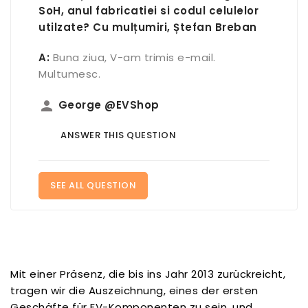
SoH, anul fabricatiei si codul celulelor
utilzate? Cu mulțumiri, Ștefan Breban
A:
Buna ziua, V-am trimis e-mail.
Multumesc.
person
George @EVShop
ANSWER THIS QUESTION
SEE ALL QUESTION
Mit einer Präsenz, die bis ins Jahr 2013 zurückreicht,
tragen wir die Auszeichnung, eines der ersten
Geschäfte für EV-Komponenten zu sein, und