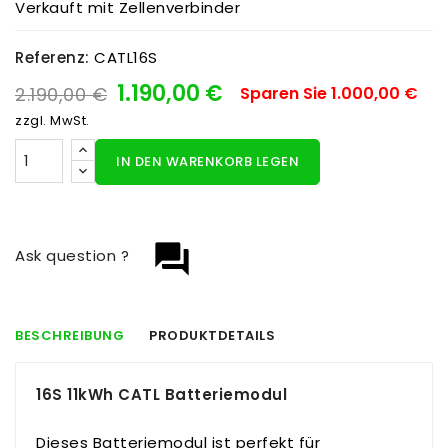
Verkauft mit Zellenverbinder
Referenz:
CATL16S
1.190,00 €
2.190,00 €
Sparen Sie 1.000,00 €
zzgl. MwSt.
IN DEN WARENKORB LEGEN
question_answer
Ask question ?
BESCHREIBUNG
PRODUKTDETAILS
16S 11kWh CATL Batteriemodul
Dieses Batteriemodul ist perfekt für