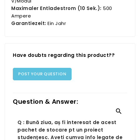
V/Modul
Maximaler Entladestrom (10 Sek.):
500
Ampere
Garantiezeit:
Ein Jahr
Have doubts regarding this product??
POST YOUR QUESTION
Question & Answer:

Q : Bună ziua, aș fi interesat de acest
pachet de stocare pt un proiect
studențesc. Aveti cumva info legate de