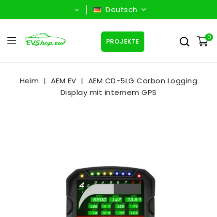
Deutsch
0
PROJEKTE
Heim
AEM EV
AEM CD-5LG Carbon Logging
Display mit internem GPS