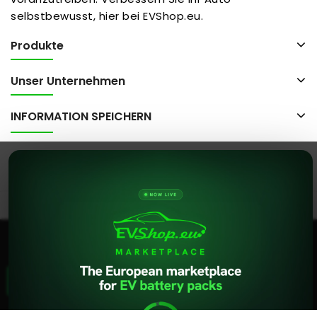
selbstbewusst, hier bei EVShop.eu.
Produkte
Unser Unternehmen
INFORMATION SPEICHERN
© 2026 - evshop.eu Alle Rechte vorbehalten..
Diese Website verwendet Cookies. Wenn Sie diese
Website weiterhin nutzen, stimmen Sie unserer
Verwendung von Cookies zu.
Datenschutzrichtlinie
Hilfe
AKZEPTIEREN