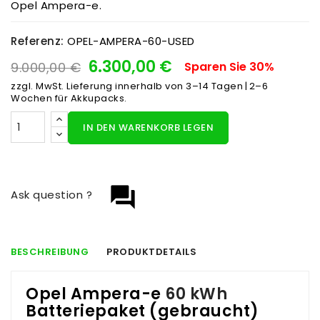
Opel Ampera-e.
Referenz:
OPEL-AMPERA-60-USED
6.300,00 €
9.000,00 €
Sparen Sie 30%
zzgl. MwSt.
Lieferung innerhalb von 3–14 Tagen | 2–6
Wochen für Akkupacks.
IN DEN WARENKORB LEGEN
question_answer
Ask question ?
BESCHREIBUNG
PRODUKTDETAILS
Opel Ampera-e
60 kWh
Batteriepaket (gebraucht)