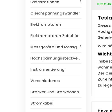
Ladestationen
BESCHR
Gleichspannungswandler
Tesla
Elektromotoren
Dieses
Hochge
Elektromotoren Zubehör
Gelenk
Wird h
Messgeräte Und Messgeräte
Wicht
Hochspannungssteckverbinder
Insbes
wahrneh
Instrumentierung
Der Ge
Zur ein
Verschiedenes
zu lege
Stecker Und Steckdosen
Stromkabel
Have d