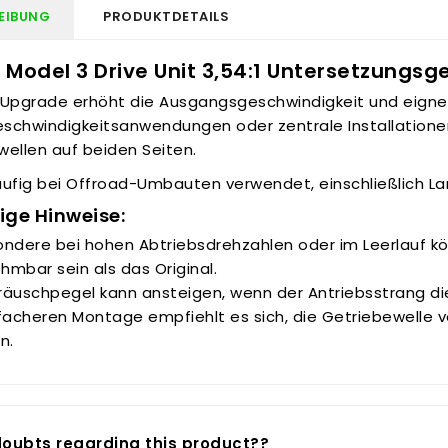
EIBUNG
PRODUKTDETAILS
 Model 3 Drive Unit 3,54:1 Untersetzungsg
 Upgrade erhöht die Ausgangsgeschwindigkeit und eignet
schwindigkeitsanwendungen oder zentrale Installationen
wellen auf beiden Seiten.
äufig bei Offroad-Umbauten verwendet, einschließlich La
ige Hinweise:
ondere bei hohen Abtriebsdrehzahlen oder im Leerlauf k
mbar sein als das Original.
räuschpegel kann ansteigen, wenn der Antriebsstrang die
facheren Montage empfiehlt es sich, die Getriebewelle v
n.
oubts regarding this product??