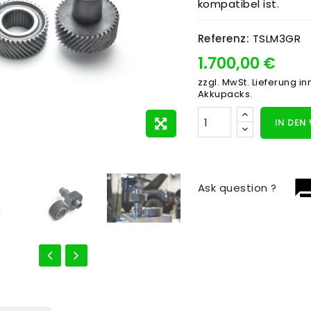
kompatibel ist.
Referenz:
TSLM3GR
1.700,00 €
zzgl. MwSt.
Lieferung i
Akkupacks.
IN DEN
question_
Ask question ?