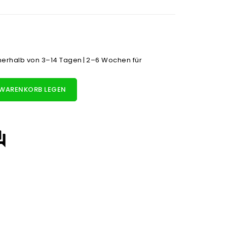
nnerhalb von 3–14 Tagen | 2–6 Wochen für
 WARENKORB LEGEN
answer