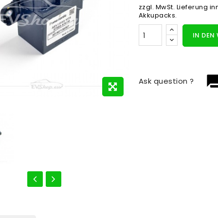
zzgl. MwSt.
Lieferung i
Akkupacks.
IN DEN
question_
Ask question ?