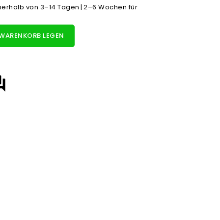
nnerhalb von 3–14 Tagen | 2–6 Wochen für
 WARENKORB LEGEN
answer