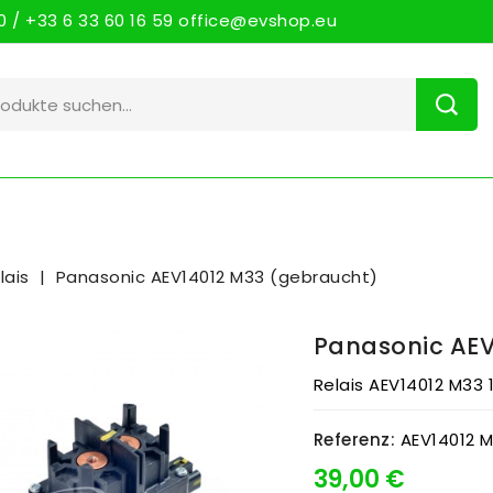
 / +33 6 33 60 16 59 office@evshop.eu
lais
Panasonic AEV14012 M33 (gebraucht)
Panasonic AEV
Relais AEV14012 M33
Referenz:
AEV14012 
39,00 €