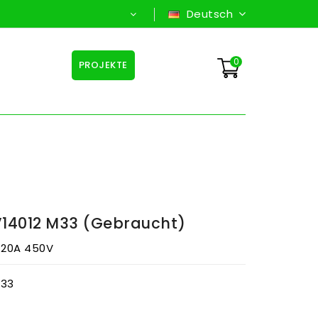
Deutsch
0
PROJEKTE
14012 M33 (gebraucht)
 120A 450V
M33