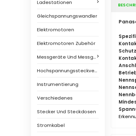
Ladestationen
BESCHR
Gleichspannungswandler
Panaso
Elektromotoren
Spezif
Elektromotoren Zubehör
Konta
Schutz
Messgeräte Und Messgeräte
Kontak
Ansch
Hochspannungssteckverbinder
Betrie
Nenns
Instrumentierung
Nenns
Nennbe
Verschiedenes
Mindes
Spannu
Stecker Und Steckdosen
Erkenn
Stromkabel