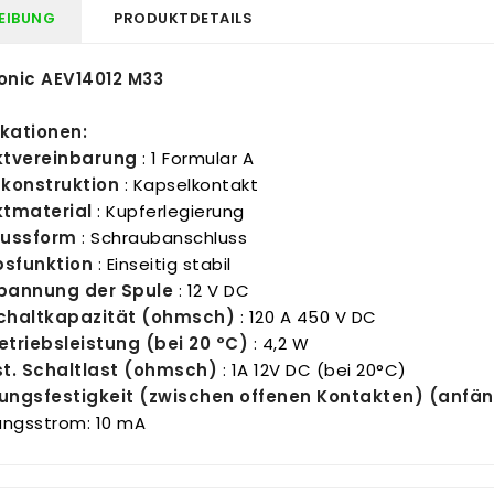
EIBUNG
PRODUKTDETAILS
nic AEV14012 M33
ikationen:
ktvereinbarung
: 1 Formular A
konstruktion
: Kapselkontakt
tmaterial
: Kupferlegierung
lussform
: Schraubanschluss
bsfunktion
: Einseitig stabil
pannung der Spule
: 12 V DC
chaltkapazität (ohmsch)
: 120 A 450 V DC
triebsleistung (bei 20 °C)
: 4,2 W
t. Schaltlast (ohmsch)
: 1A 12V DC (bei 20°C)
ngsfestigkeit (zwischen offenen Kontakten) (anfän
ungsstrom: 10 mA