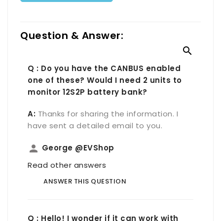
Question & Answer:

Q : Do you have the CANBUS enabled
one of these? Would I need 2 units to
monitor 12S2P battery bank?
A:
Thanks for sharing the information. I
have sent a detailed email to you.
person
George @EVShop
Read other answers
ANSWER THIS QUESTION
Q : Hello! I wonder if it can work with