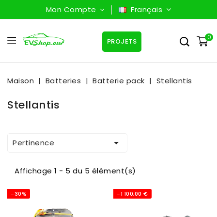
Mon Compte
Français
0
PROJETS
Maison
Batteries
Batterie pack
Stellantis
Stellantis

Pertinence
Affichage 1 - 5 du 5 élément(s)
-30%
-1 100,00 €