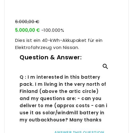
6.000,00 €
5.000,00 €
-100.000%
Dies ist ein 40-kWh-Akkupaket für ein
Elektrofahrzeug von Nissan.
Question & Answer:

Q : I m interested in this battery
pack. I m living in the very north of
Finland (above the artic circle)
and my questions are: - can you
deliver to me (approx costs - can i
use it as solar/windmill battery in
my outbackhouse? Many thanks
ANSWER THIS QUESTION