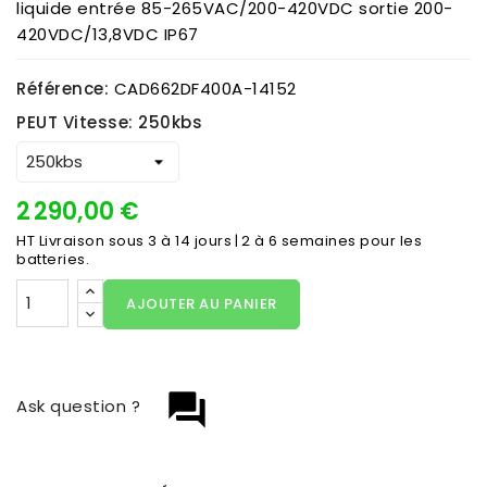
liquide entrée 85-265VAC/200-420VDC sortie 200-
420VDC/13,8VDC IP67
Référence:
CAD662DF400A-14152
PEUT Vitesse: 250kbs
2 290,00 €
HT
Livraison sous 3 à 14 jours | 2 à 6 semaines pour les
batteries.
AJOUTER AU PANIER
question_answer
Ask question ?