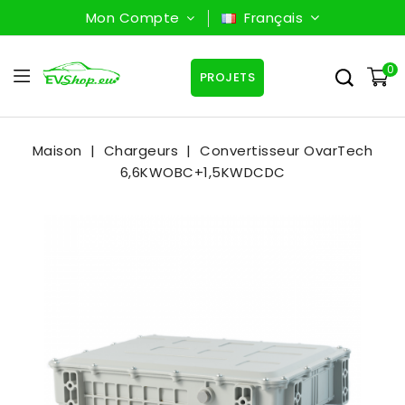
Mon Compte
Français
0
PROJETS
Maison
Chargeurs
Convertisseur OvarTech
6,6KWOBC+1,5KWDCDC