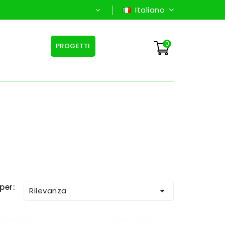
Italiano
0
PROGETTI
per:

Rilevanza