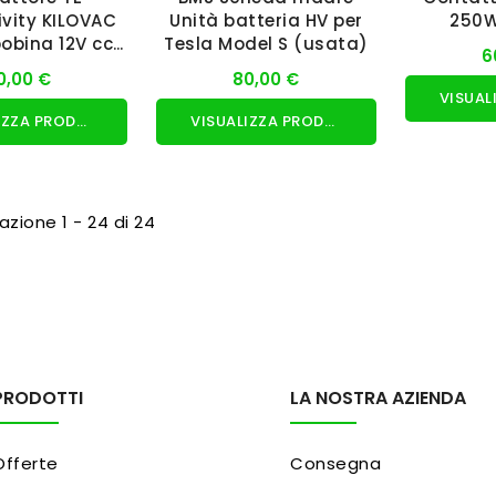
vity KILOVAC
Unità batteria HV per
250W
bobina 12V cc
Tesla Model S (usata)
6
usato)
0,00 €
80,00 €
VISUALIZZA PRODOTTO
VISUALIZZA PRODOTTO
azione 1 - 24 di 24
PRODOTTI
LA NOSTRA AZIENDA
Offerte
Consegna