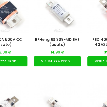
0A 500V CC
BRHeng RS 309-MD EVS
PEC 40
usato)
(usato)
4GV25
19,00 €
14,99 €
3
VISUALIZZA PRODOTTO
VISUALIZZA PRODOTTO