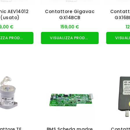
ic AEV14012
Contattore Gigavac
Contatt
 (usato)
GX14BCB
GX16B
9,00 €
159,00 €
1
VISUALIZZA PRODOTTO
VISUALIZZA PRODOTTO
attore TE
BMS Scheda madre
Contatt