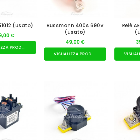
51012 (usato)
Bussmann 400A 690V
Relè A
(usato)
(
9,00 €
49,00 €
3
VISUALIZZA PRODOTTO
VISUALIZZA PRODOTTO