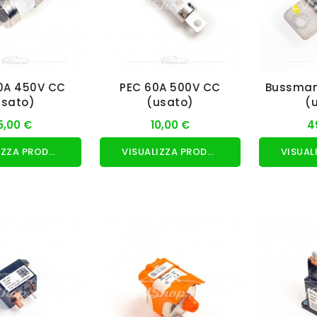
0A 450V CC
PEC 60A 500V CC
Bussman
usato)
(usato)
(
5,00 €
10,00 €
4
VISUALIZZA PRODOTTO
VISUALIZZA PRODOTTO