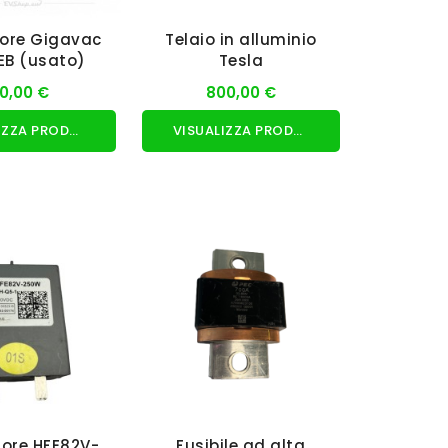
ore Gigavac
Telaio in alluminio
EB (usato)
Tesla
20,00 €
800,00 €
VISUALIZZA PRODOTTO
VISUALIZZA PRODOTTO
ore HFE82V-
Fusibile ad alta