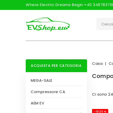
Where Electric Dreams Begin +40 348783760
Casa
C
ACQUISTA PER CATEGORIA
Compon
MEGA-SALE
Compressore CA
Ci sono 24
AEM EV
-19,00 €