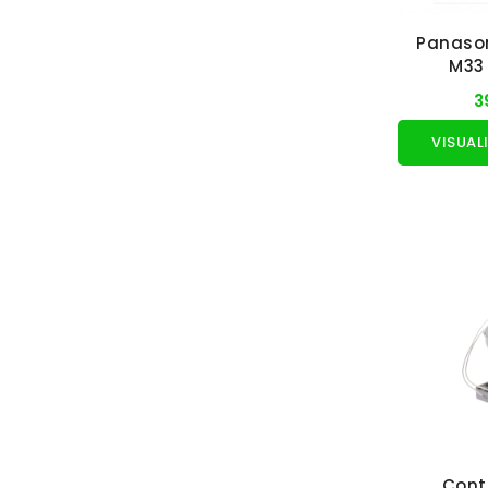
Panason
M33
3
Cont