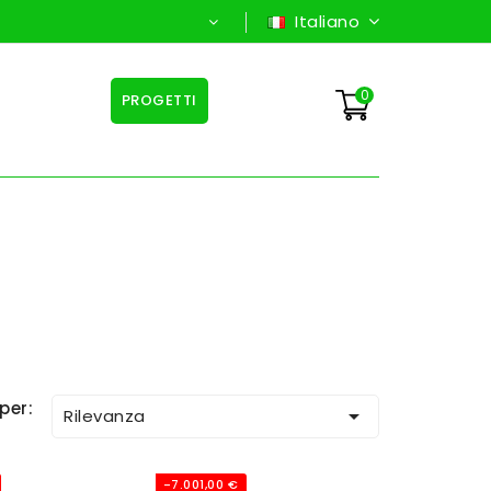
Italiano
0
PROGETTI
per:

Rilevanza
-7.001,00 €