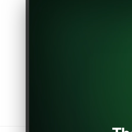
dei primi negozi di componenti
per veicoli elettrici (EV),
guadagnando riconoscimenti
significativi all'interno del
settore EV.
Esplora una selezione accurata
dei migliori componenti per
rendere il tuo veicolo elettrico
ancora migliore. Unisciti a noi
nel contribuire a preservare
l'ambiente e promuovere
l'innovazione. Migliora la tua
auto con fiducia, proprio qui su
EVShop.eu