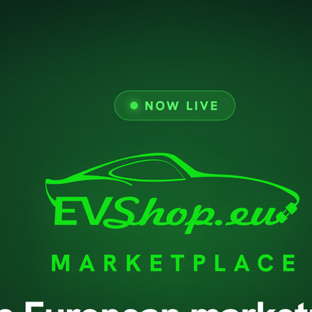
Offerte
Consegna
Nuovi Prodotti
Avviso Legale
Termini E Condizioni D'
Chi Siamo
Pagamento Sicuro
GDPR
Supporto
Politica Di Ritorno
Contattaci