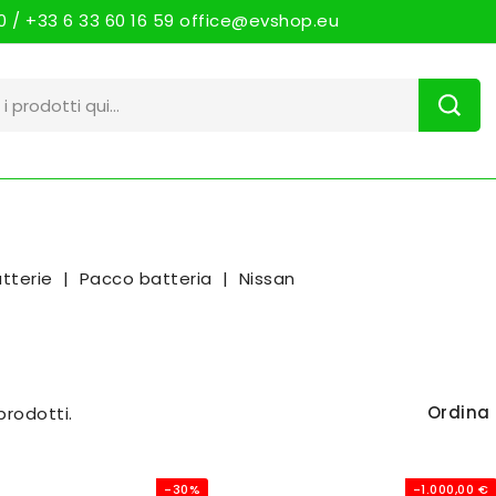
 / +33 6 33 60 16 59 office@evshop.eu
tterie
Pacco batteria
Nissan
Ordina 
prodotti.
-30%
-1.000,00 €