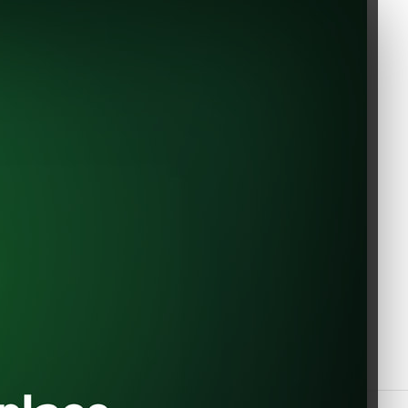
EVShop.EU
Constantin Dobrogeanu Gherea
uso
no. 1
110104 Pitesti
Romania
office@evshop.eu