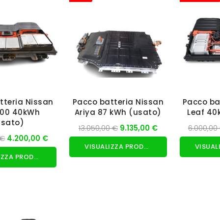
tteria Nissan
Pacco batteria Nissan
Pacco ba
200 40kWh
Ariya 87 kWh (usato)
Leaf 40
usato)
13.050,00 €
9.135,00 €
6.000,00
 €
4.200,00 €
VISUALIZZA PRODOTTO
VISUALIZZA PRODOTTO