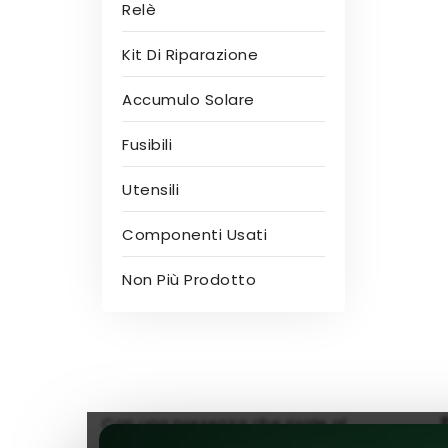
Relè
Kit Di Riparazione
Accumulo Solare
Fusibili
Utensili
Componenti Usati
Non Più Prodotto
Con una presenza che risale al
2013, vantiamo il titolo di uno