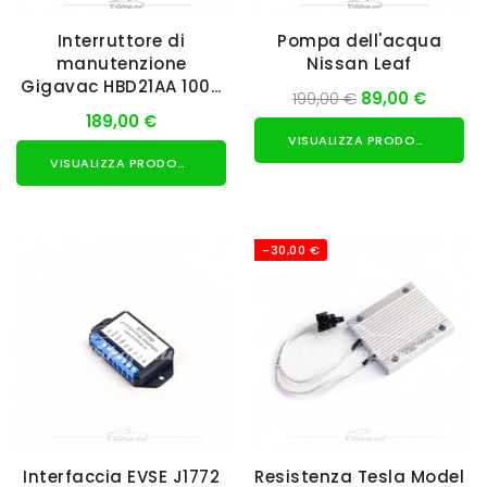
Interruttore di
Pompa dell'acqua
manutenzione
Nissan Leaf
Gigavac HBD21AA 1000
199,00 €
89,00 €
V 200 A
189,00 €
VISUALIZZA PRODOTTO
VISUALIZZA PRODOTTO
-30,00 €
Interfaccia EVSE J1772
Resistenza Tesla Model