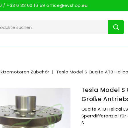
 / +33 6 33 60 16 59 office@evshop.eu
ektromotoren Zubehör
Tesla Model S Quaife ATB Helica
Tesla Model S 
Große Antrieb
Quaife ATB Helical LS
Sperrdifferenzial fü
S