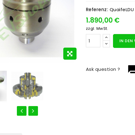
Referenz:
QuaifeLDU
1.890,00 €
zzgl. MwSt.
IN DEN
question_
Ask question ?