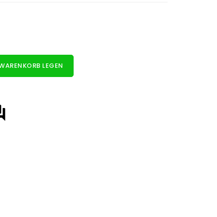
 WARENKORB LEGEN
answer