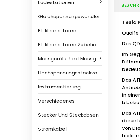
Ladestationen
BESCHR
Gleichspannungswandler
Tesla 
Elektromotoren
Quaife 
Das QDH
Elektromotoren Zubehör
Im Geg
Messgeräte Und Messgeräte
Differe
bedeute
Hochspannungssteckverbinder
Das ATB
Instrumentierung
Antrie
in ein
Verschiedenes
blockie
Das AT
Stecker Und Steckdosen
darunte
von Dr
Stromkabel
herköm