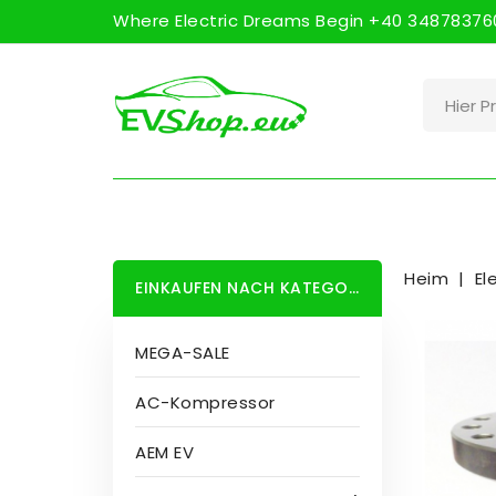
Where Electric Dreams Begin +40 348783760
Heim
El
EINKAUFEN NACH KATEGORIE
MEGA-SALE
AC-Kompressor
AEM EV