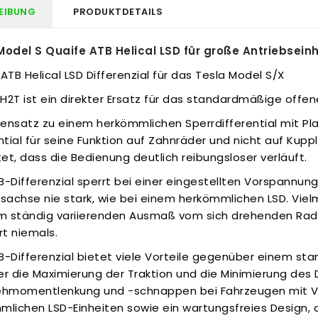
EIBUNG
PRODUKTDETAILS
Model S Quaife ATB Helical LSD für große Antriebseinh
ATB Helical LSD Differenzial für das Tesla Model S/X
2T ist ein direkter Ersatz für das standardmäßige offene
ensatz zu einem herkömmlichen Sperrdifferential mit P
ntial für seine Funktion auf Zahnräder und nicht auf Ku
t, dass die Bedienung deutlich reibungsloser verläuft.
-Differenzial sperrt bei einer eingestellten Vorspannun
bsachse nie stark, wie bei einem herkömmlichen LSD. Vi
em ständig variierenden Ausmaß vom sich drehenden Rad
rt niemals.
B-Differenzial bietet viele Vorteile gegenüber einem st
r die Maximierung der Traktion und die Minimierung des 
ehmomentlenkung und -schnappen bei Fahrzeugen mit Vo
mlichen LSD-Einheiten sowie ein wartungsfreies Design,