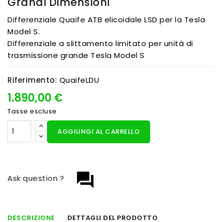
Grandi Dimensioni
Differenziale Quaife ATB elicoidale LSD per la Tesla
Model S.
Differenziale a slittamento limitato per unità di
trasmissione grande Tesla Model S
Riferimento:
QuaifeLDU
1.890,00 €
Tasse escluse
AGGIUNGI AL CARRELLO
question_answer
Ask question ?
DESCRIZIONE
DETTAGLI DEL PRODOTTO