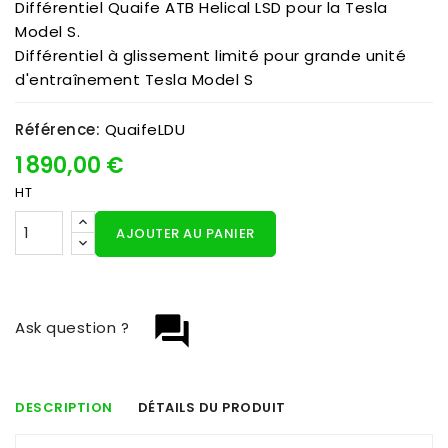
Différentiel Quaife ATB Helical LSD pour la Tesla
Model S.
Différentiel à glissement limité pour grande unité
d'entraînement Tesla Model S
Référence:
QuaifeLDU
1 890,00 €
HT
AJOUTER AU PANIER
question_answer
Ask question ?
DESCRIPTION
DÉTAILS DU PRODUIT