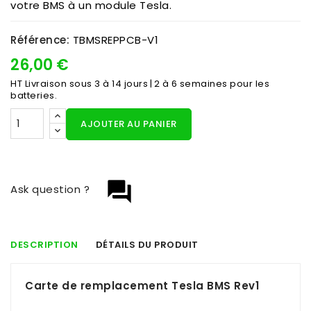
votre BMS à un module Tesla.
Référence:
TBMSREPPCB-V1
26,00 €
HT
Livraison sous 3 à 14 jours | 2 à 6 semaines pour les
batteries.
AJOUTER AU PANIER
question_answer
Ask question ?
DESCRIPTION
DÉTAILS DU PRODUIT
Carte de remplacement Tesla BMS Rev1