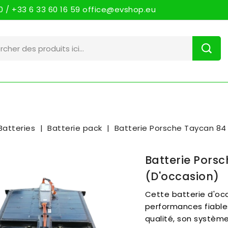
 / +33 6 33 60 16 59 office@evshop.eu
Batteries
Batterie pack
Batterie Porsche Taycan 84
Batterie Pors
(d'occasion)
Cette batterie d'oc
performances fiables
qualité, son système