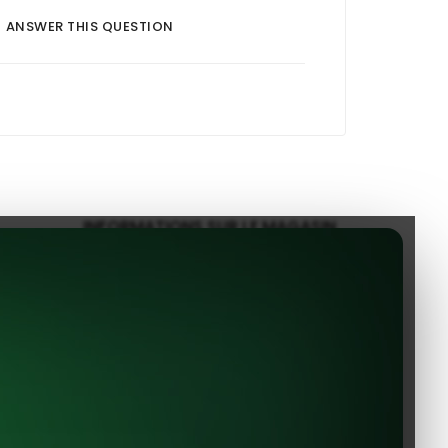
ANSWER THIS QUESTION
INFORMATIONS SUR LE MAGASIN
EVShop.EU
Constantin Dobrogeanu Gherea
no. 1
110104 Pitesti
Roumanie