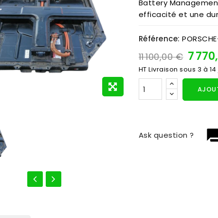
Battery Management
efficacité et une dur
Référence:
PORSCHE
7 770
11 100,00 €
HT
Livraison sous 3 à 14
AJOUT
question_
Ask question ?