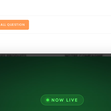
 ALL QUESTION
DES PRODUITS
NOTRE COMPAGNIE
Promotions
Livraison
Nouveaux Produits
Mention Légale
Conditions Générales
D'utilisation
À Propos De Nous