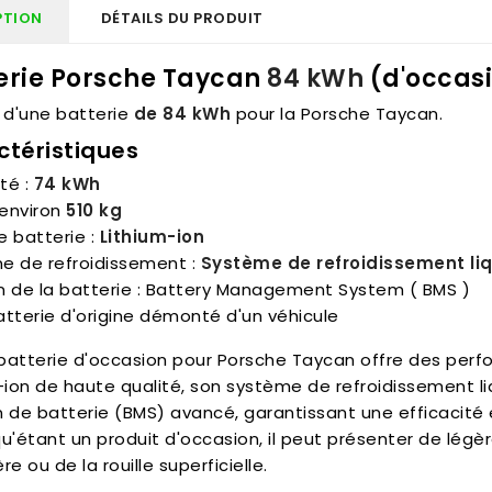
PTION
DÉTAILS DU PRODUIT
erie Porsche Taycan
84 kWh
(d'occas
it d'une batterie
de 84 kWh
pour la Porsche Taycan.
ctéristiques
té :
74 kWh
 environ
510 kg
e batterie :
Lithium-ion
e de refroidissement :
Système de refroidissement li
n de la batterie : Battery Management System ( BMS )
tterie d'origine démonté d'un véhicule
batterie d'occasion pour Porsche Taycan offre des perfo
-ion de haute qualité, son système de refroidissement l
 de batterie (BMS) avancé, garantissant une efficacité e
u'étant un produit d'occasion, il peut présenter de légèr
re ou de la rouille superficielle.