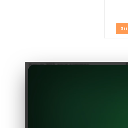
SEE
Depuis 2013, nous sommes
reconnus comme l'un des
magasins pionniers proposant
des composants pour
véhicules électriques. Explorez
une gamme soigneusement
sélectionnée des meilleurs
produits pour rendre votre
voiture électrique toujours plus
performante et efficiente.