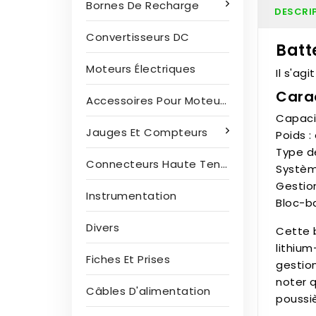
Bornes De Recharge
DESCRI
Convertisseurs DC
Batt
Moteurs Électriques
Il s'ag
Cara
Accessoires Pour Moteurs Électriques
Capaci
Jauges Et Compteurs
Poids :
Type d
Connecteurs Haute Tension
Systèm
Gestio
Instrumentation
Bloc-ba
Divers
Cette 
lithium
Fiches Et Prises
gestion
noter q
Câbles D'alimentation
poussiè