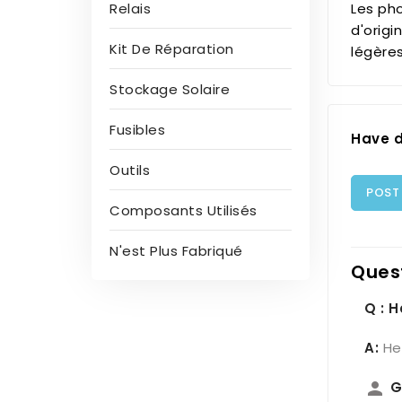
Les pho
Relais
d'orig
Kit De Réparation
légères
Stockage Solaire
Fusibles
Have d
Outils
POST
Composants Utilisés
N'est Plus Fabriqué
Ques
Q : 
A:
He
person
G