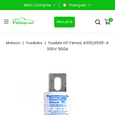
Mon Compte
Français
0
PROJETS
Maison
Fusibles
Fusible HT Ferraz A30QS500-4
300V 500A