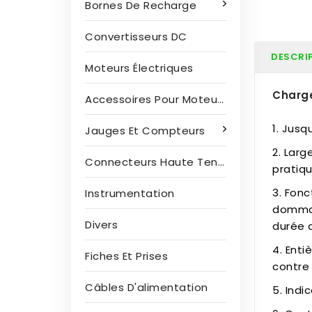
Bornes De Recharge
Convertisseurs DC
DESCRI
Moteurs Électriques
Charge
Accessoires Pour Moteurs Électriques
1. Jusq
Jauges Et Compteurs
2. Lar
Connecteurs Haute Tension
pratiqu
3. Fon
Instrumentation
dommag
Divers
durée d
4. Enti
Fiches Et Prises
contre 
Câbles D'alimentation
5. Indi