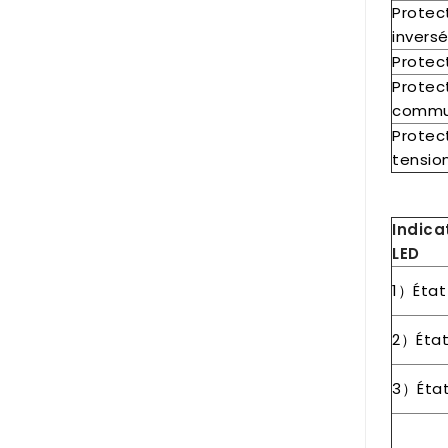
Protec
inversé
Protect
Protec
commu
Protec
tensio
Indica
LED
1）État 
2）État
3）État