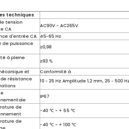
es techniques
de tension
AC90V ~ AC265V
ée CA
nce d'entrée CA
45~65 Hz
r de puissance
≥0,98
ité à pleine
≥93 %
e
mécanique et
Conformité à
 de résistance
10－25 Hz Amplitude 1,2 mm, 25－500 Hz 
rations
te
IP67
nnementale
rature de
-40 ℃ ~ + 55 ℃
onnement
rature de
-40 ℃ ~ + 100 ℃
age