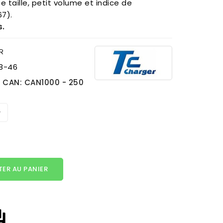
te taille, petit volume et indice de
67).
s.
R
8-46
e CAN: CAN1000 - 250
ER AU PANIER
answer