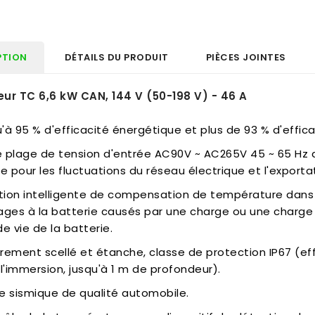
PTION
DÉTAILS DU PRODUIT
PIÈCES JOINTES
ur TC 6,6 kW CAN, 144 V (50-198 V) - 46 A
u'à 95 % d'efficacité énergétique et plus de 93 % d'effic
ge plage de tension d'entrée AC90V ~ AC265V 45 ~ 65 Hz 
e pour les fluctuations du réseau électrique et l'exporta
ction intelligente de compensation de température dans
es à la batterie causés par une charge ou une charge 
e vie de la batterie.
èrement scellé et étanche, classe de protection IP67 (ef
l'immersion, jusqu'à 1 m de profondeur).
ce sismique de qualité automobile.