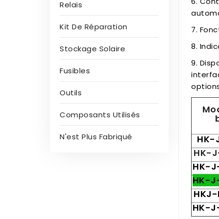
6. Cont
Relais
automa
Kit De Réparation
7. Fonc
8. Indi
Stockage Solaire
9. Disp
Fusibles
interf
options
Outils
Mod
Composants Utilisés
N'est Plus Fabriqué
HK-
HK-J
HK-J
HK-J
HKJ-
HK-J