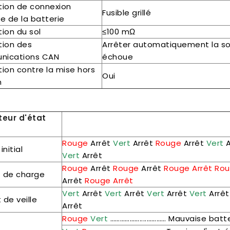
tion de connexion
Fusible grillé
e de la batterie
ion du sol
≤100 mΩ
tion des
Arrêter automatiquement la so
nications CAN
échoue
tion contre la mise hors
Oui
n
teur d'état
Rouge
Arrêt
Vert
Arrêt
Rouge
Arrêt
Vert
A
initial
Vert
Arrêt
Rouge
Arrêt
Rouge
Arrêt
Rouge Arrêt Ro
 de charge
Arrêt
Rouge
Arrêt
Vert
Arrêt
Vert
Arrêt
Vert
Arrêt
Vert
Arrêt
 de veille
Arrêt
Rouge
Vert
………………....………… Mauvaise batte