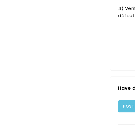
4) Véri
défaut
Have d
POST