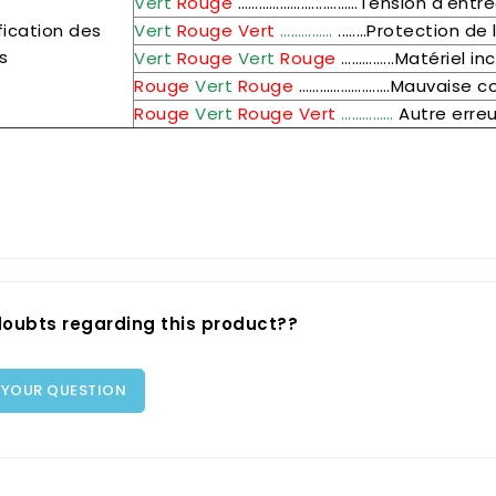
Vert
Rouge
…………………....………Tension d'entré
fication des
Vert
Rouge Vert
……………
..……Protection de 
s
Vert
Rouge
Vert
Rouge
…………...Matériel in
Rouge
Vert
Rouge
…………………..…Mauvaise c
Rouge
Vert
Rouge Vert
……………
Autre erreu
oubts regarding this product??
 YOUR QUESTION