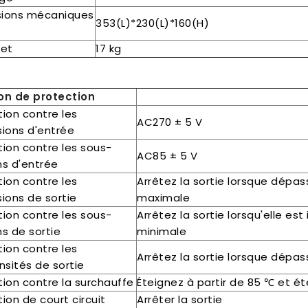
ions mécaniques
353(L)*230(L)*160(H)
net
17 kg
on de protection
tion contre les
AC270 ± 5 V
sions d'entrée
tion contre les sous-
AC85 ± 5 V
ns d'entrée
tion contre les
Arrêtez la sortie lorsque dépas
ions de sortie
maximale
tion contre les sous-
Arrêtez la sortie lorsqu'elle est
ns de sortie
minimale
tion contre les
Arrêtez la sortie lorsque dépa
nsités de sortie
tion contre la surchauffe
Éteignez à partir de 85 ℃ et é
ion de court circuit
Arrêter la sortie