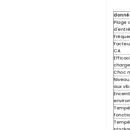
donné
Plage 
d'entr
Fréque
Facteu
CA
Efficac
charg
Choc 
Niveau
aux vib
Encein
enviro
Tempé
foncti
Tempé
stock