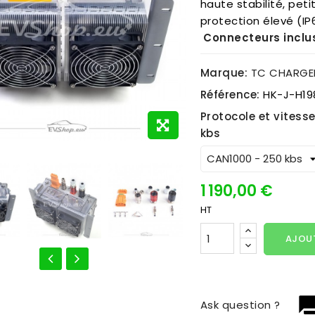
haute stabilité, peti
protection élevé (IP
Connecteurs inclu
Marque:
TC CHARGE
Référence:
HK-J-H19
Protocole et vitess
kbs
1 190,00 €
HT
AJOUT
question_
Ask question ?