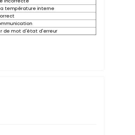
e incorrecte
la température interne
correct
ommunication
r de mot d'état d'erreur