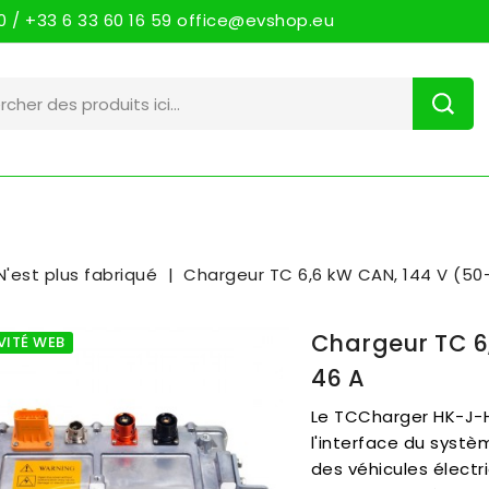
 / +33 6 33 60 16 59 office@evshop.eu
N'est plus fabriqué
Chargeur TC 6,6 kW CAN, 144 V (50-
Chargeur TC 6
VITÉ WEB
46 A
Le TCCharger HK-J-H
l'interface du systè
des véhicules électr