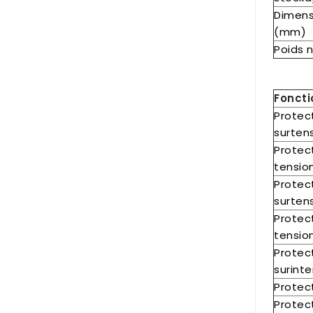
Dimens
(mm)
Poids 
Foncti
Protec
surten
Protec
tensio
Protec
surtens
Protec
tensio
Protec
surinte
Protec
Protect