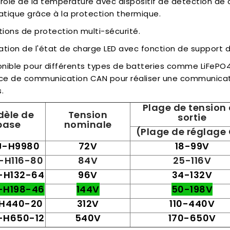
rôle de la température avec dispositif de détection de 
tique grâce à la protection thermique.
tions de protection multi-sécurité.
cation de l'état de charge LED avec fonction de support 
onible pour différents types de batteries comme LiFePO4,
ace de communication CAN pour réaliser une communicat
.
Plage de tension
èle de
Tension
sortie
base
nominale
(Plage de réglage
J-H9980
72V
18-99V
-H116-80
84V
25-116V
-H132-64
96V
34-132V
-H198-46
144V
50-198V
H440-20
312V
110-440V
-H650-12
540V
170-650V