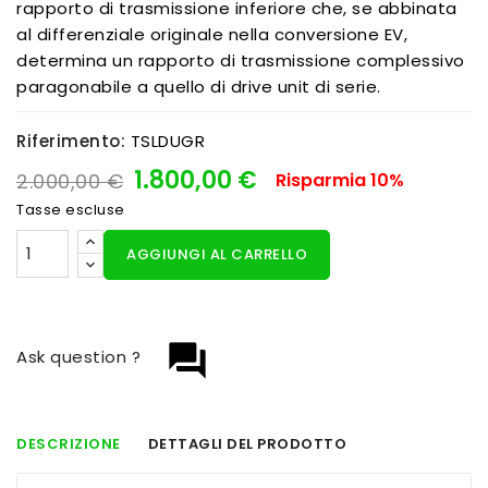
rapporto di trasmissione inferiore che, se abbinata
al differenziale originale nella conversione EV,
determina un rapporto di trasmissione complessivo
paragonabile a quello di drive unit di serie.
Riferimento:
TSLDUGR
1.800,00 €
2.000,00 €
Risparmia 10%
Tasse escluse
AGGIUNGI AL CARRELLO
question_answer
Ask question ?
DESCRIZIONE
DETTAGLI DEL PRODOTTO